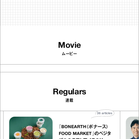
Movie
ムービー
Regulars
連載
es
36
articles
『BONEARTH（ボナース）
FOOD MARKET』のベジタ