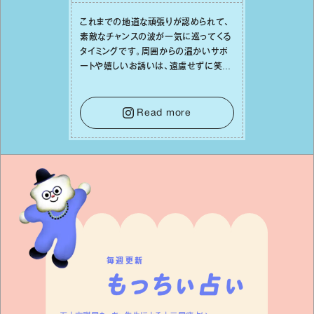
これまでの地道な頑張りが認められて、
素敵なチャンスの波が⼀気に巡ってくる
タイミングです。周囲からの温かいサポ
ートや嬉しいお誘いは、遠慮せずに笑顔
で受け取りましょう。みんなと⼀緒に幸
せになっていくイメージを持って⼀歩を
踏み出して。⼀⼈⼀⼈の良いところが混
Read more
ざり合い、ハッピーな未来が形作られて
いきます。
毎週更新