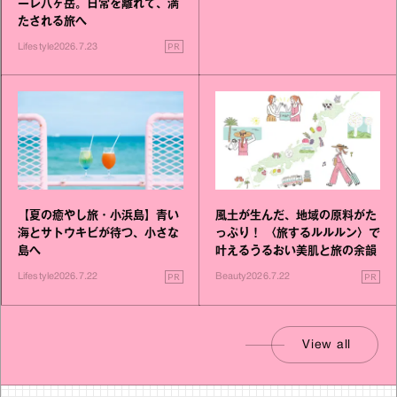
ーレ八ヶ岳。日常を離れて、満
たされる旅へ
PR
Lifestyle
2026.7.23
【夏の癒やし旅・小浜島】青い
風土が生んだ、地域の原料がた
海とサトウキビが待つ、小さな
っぷり！ 〈旅するルルルン〉で
島へ
叶えるうるおい美肌と旅の余韻
PR
PR
Lifestyle
2026.7.22
Beauty
2026.7.22
View all