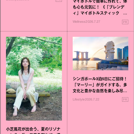
マイボトルで簡単に作れて、体
も心も元気に！ 《「ブレンデ
ィ」マイボトルスティック い
いこと毎日》シリーズが誕生
PR
Wellness
2026.7.27
シンガポール3泊5日にご招待！
「マーリー」がガイドする、多
文化と豊かな自然を楽しみ尽く
す旅
PR
Lifestyle
2026.7.22
小芝風花が出合う、夏のリゾナ