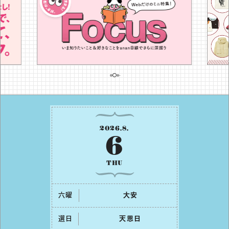
2026
.
8
.
6
THU
六曜
⼤安
選日
天恩⽇