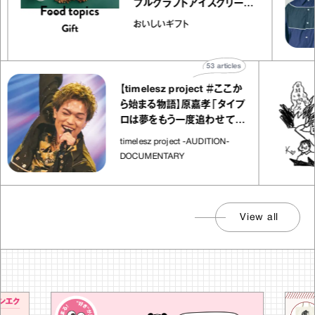
ャ
ブルクラフトアイスクリーム
o
｜真野知子の「おいしいギフ
おいしいギフト
ト」
53
articles
【timelesz project ＃ここか
ら始まる物語】原嘉孝「タイプ
ロは夢をもう一度追わせてく
れた場所」
timelesz project -AUDITION-
DOCUMENTARY
View all