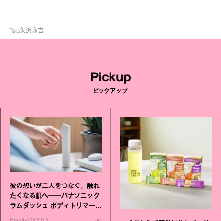
Top
矢沢永吉
Pickup
ピックアップ
彼の想いが二人をつなぐ。触れ
たくなる肌へ──パナソニック
ラムダッシュ ボディトリマーが
進化！
PR
Beauty
2026.8.5