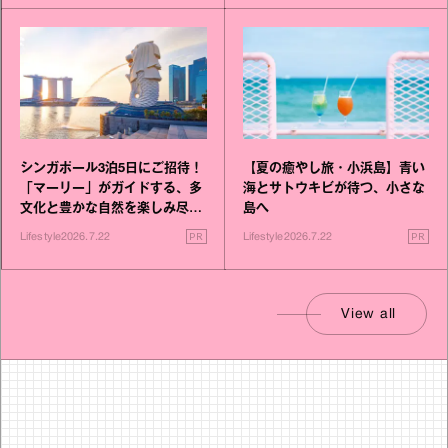
シンガポール3泊5日にご招待！
【夏の癒やし旅・小浜島】青い
「マーリー」がガイドする、多
海とサトウキビが待つ、小さな
文化と豊かな自然を楽しみ尽く
島へ
す旅
PR
PR
Lifestyle
2026.7.22
Lifestyle
2026.7.22
View all