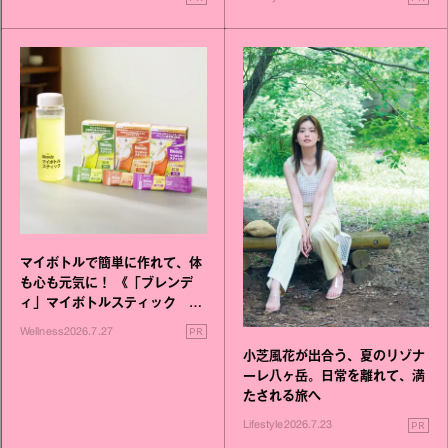
マイボトルで簡単に作れて、体
も心も元気に！ 《「ブレンデ
ィ」マイボトルスティック い
いこと毎日》シリーズが誕生
PR
Wellness
2026.7.27
小芝風花が出合う、夏のリゾナ
ーレ八ヶ岳。日常を離れて、満
たされる旅へ
PR
Lifestyle
2026.7.23