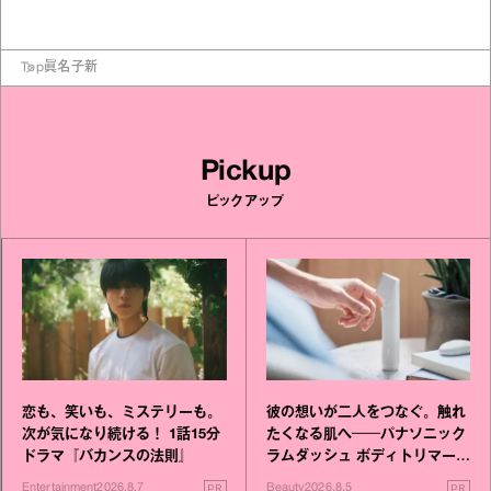
Top
眞名子新
Pickup
ピックアップ
恋も、笑いも、ミステリーも。
彼の想いが二人をつなぐ。触れ
次が気になり続ける！ 1話15分
たくなる肌へ──パナソニック
ドラマ『バカンスの法則』
ラムダッシュ ボディトリマーが
進化！
PR
PR
Entertainment
2026.8.7
Beauty
2026.8.5