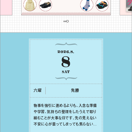
2026
.
8
.
8
SAT
六曜
先勝
物事を強引に進めるよりも、⼊念な準備
や学習、気持ちの整理をしたうえで取り
組むことが⼤事な⽇です。先の⾒えない
不安に⼼が曇ってしまっても焦らない
で。意思を伝える⼯夫をしたり、あなた⾃