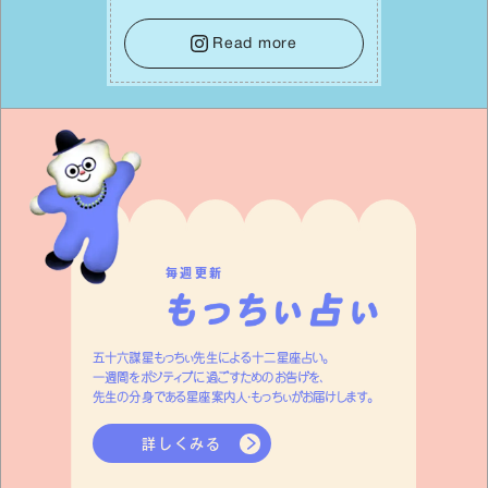
⾝や疲れていそうな⼈をいたわることに
時間を使いましょう。ここでしっかりとエ
Read more
ネルギーを蓄え、困難を乗り越える⼒に
変えましょう。
毎週更新
五十六謀星もっちぃ先生による十二星座占い。
一週間をポジティブに過ごすためのお告げを、
先生の分身である星座案内人・もっちぃがお届けします。
詳しくみる