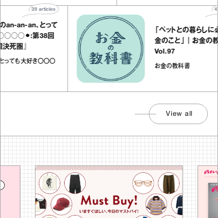
39
articles
47
ar
‐an‐an、とって
「ペットとの暮らしに必
○○⚫︎:第38回
金のこと」｜お金の教科
死圏』
Vol.97
、とっても大好き〇〇〇
お金の教科書
View all