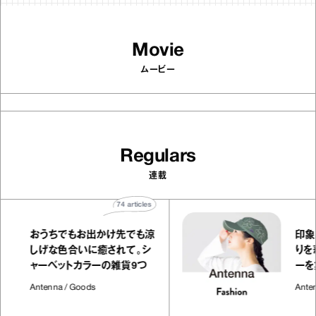
Movie
ムービー
Regulars
連載
74
articles
おうちでもお出かけ先でも涼
しげな色合いに癒されて。シ
ャーベットカラーの雑貨9つ
Antenna / Goods
A