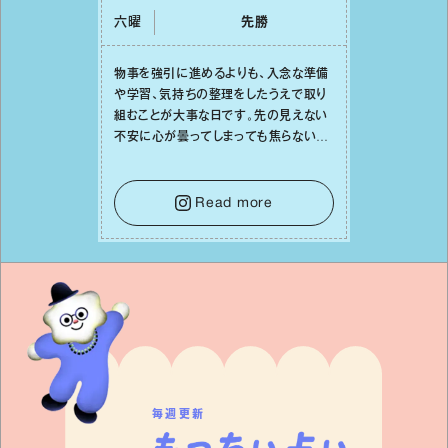
六曜
先勝
物事を強引に進めるよりも、⼊念な準備
や学習、気持ちの整理をしたうえで取り
組むことが⼤事な⽇です。先の⾒えない
不安に⼼が曇ってしまっても焦らない
で。意思を伝える⼯夫をしたり、あなた⾃
⾝や疲れていそうな⼈をいたわることに
時間を使いましょう。ここでしっかりとエ
Read more
ネルギーを蓄え、困難を乗り越える⼒に
変えましょう。
毎週更新