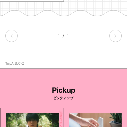
1
/
1
Top
A.B.C-Z
Pickup
ピックアップ
Today's Update