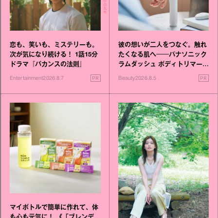
恋も、笑いも、ミステリーも。
彼の想いが二人をつなぐ。触れ
次が気になり続ける！ 1話15分
たくなる肌へ──パナソニック
ドラマ『バカンスの法則』
ラムダッシュ ボディトリマーが
進化！
PR
PR
Entertainment
2026.8.7
Beauty
2026.8.5
マイボトルで簡単に作れて、体
も心も元気に！ 《「ブレンデ