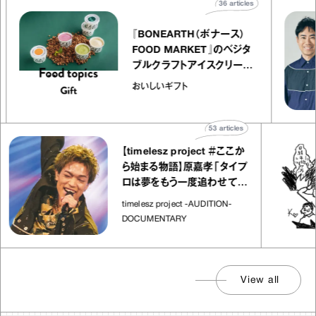
s
36
articles
『BONEARTH（ボナース）
FOOD MARKET』のベジタ
ャ
ブルクラフトアイスクリーム
o
｜真野知子の「おいしいギフ
おいしいギフト
ト」
53
articles
【timelesz project ＃ここか
ら始まる物語】原嘉孝「タイプ
ロは夢をもう一度追わせてく
れた場所」
timelesz project -AUDITION-
DOCUMENTARY
View all