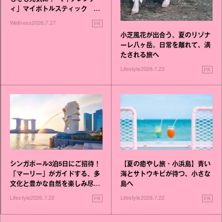
ィ」マイボトルスティック い
いこと毎日》シリーズが誕生
PR
Wellness
2026.7.27
小芝風花が出合う、夏のリゾナ
ーレ八ヶ岳。日常を離れて、満
たされる旅へ
PR
Lifestyle
2026.7.23
シンガポール3泊5日にご招待！
【夏の癒やし旅・小浜島】青い
「マーリー」がガイドする、多
海とサトウキビが待つ、小さな
文化と豊かな自然を楽しみ尽く
島へ
す旅
PR
PR
Lifestyle
2026.7.22
Lifestyle
2026.7.22