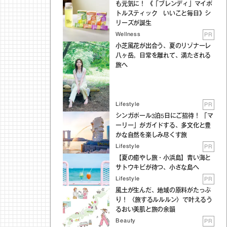
も元気に！ 《「ブレンディ」マイボ
トルスティック いいこと毎日》シ
リーズが誕生
Wellness
PR
小芝風花が出合う、夏のリゾナーレ
八ヶ岳。日常を離れて、満たされる
旅へ
Lifestyle
PR
シンガポール3泊5日にご招待！ 「マ
ーリー」がガイドする、多文化と豊
かな自然を楽しみ尽くす旅
Lifestyle
PR
【夏の癒やし旅・小浜島】青い海と
サトウキビが待つ、小さな島へ
Lifestyle
PR
風土が生んだ、地域の原料がたっぷ
り！ 〈旅するルルルン〉で叶えるう
るおい美肌と旅の余韻
Beauty
PR