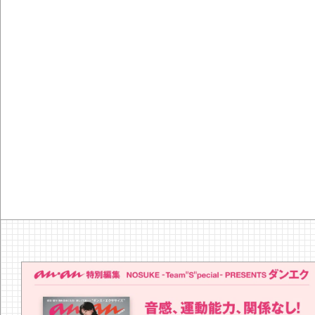
37
articles
『YEBISU YAOYA（エビス ヤオヤ）』
の河内鴨のタタキ あけがらし｜宇賀
なつみ「ほろ酔いおつまみ」
ほろ酔いおつまみ