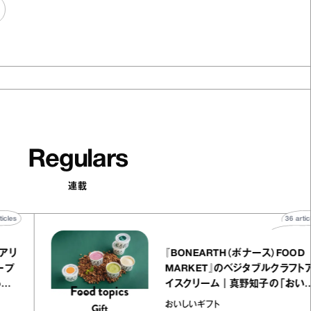
Regulars
連載
40
articles
NOLE（イクアリ
『BONEARTH（ボナース）
のミルクレープ
MARKET』のベジタブル
chico
イスクリーム｜真野知子
いギフト」
おいしいギフト