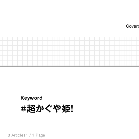
Cover
Keyword
#超かぐや姫！
8
Articles
1
/
1
Page