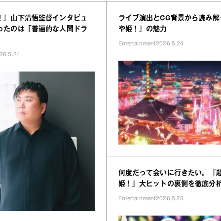
！』山下清悟監督インタビュ
ライブ演出とCG背景から読み解
ったのは「普遍的な人間ドラ
や姫！』の魅力
Entertainment
2026.5.24
26.5.24
何度だって会いに行きたい。『
姫！』大ヒットの裏側を徹底分
Entertainment
2026.5.23