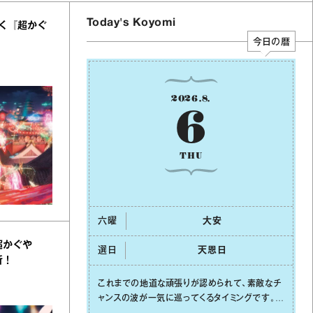
Today's Koyomi
く『超かぐ
今日の暦
2026
.
8
.
6
THU
六曜
⼤安
超かぐや
選日
天恩⽇
析！
これまでの地道な頑張りが認められて、素敵なチ
ャンスの波が⼀気に巡ってくるタイミングです。周