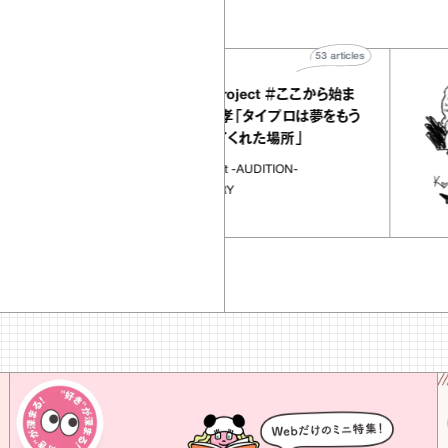
53
articles
【timelesz project ＃ここから始ま
る物語】原嘉孝「タイプロは夢をもう
一度追わせてくれた場所」
timelesz project -AUDITION-
DOCUMENTARY