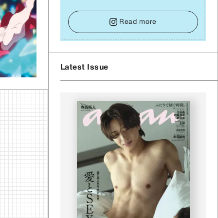
囲からの温かいサポートや嬉しいお誘いは、遠慮
せずに笑顔で受け取りましょう。みんなと⼀緒に
幸せになっていくイメージを持って⼀歩を踏み出
Read more
して。⼀⼈⼀⼈の良いところが混ざり合い、ハッ
ピーな未来が形作られていきます。
Latest Issue