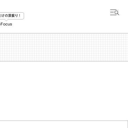
bだけの深掘り！
e
Focus