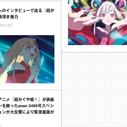
へのインタビューで迫る『超か
奥深き魅力
26.5.23
アニメ『超かぐや姫！』が表紙
を飾ったanan 2495号スペシ
ョンが大反響により緊急重版が
6