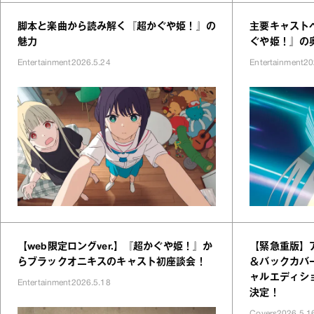
脚本と楽曲から読み解く『超かぐや姫！』の
主要キャスト
魅力
ぐや姫！』の
Entertainment
2026.5.24
Entertainment
20
【web限定ロングver.】『超かぐや姫！』か
【緊急重版】
らブラックオニキスのキャスト初座談会！
＆バックカバー
ャルエディシ
Entertainment
2026.5.18
決定！
Covers
2026.5.1