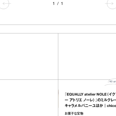
1
/
1
502
articles
顔まわりを華
『EQUALLY atelier 
ーを集めまし
ー アトリエ ノーレ）』
キャラメルバニーユほか｜
の“お菓子な宝物”
お菓子な宝物