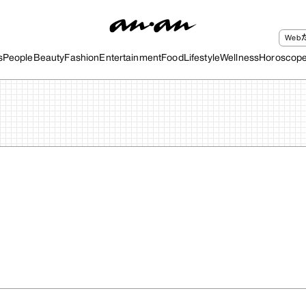
We
s
People
Beauty
Fashion
Entertainment
Food
Lifestyle
Wellness
Horoscop