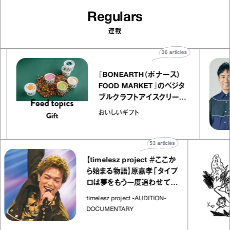
Regulars
連載
les
36
articles
『BONEARTH（ボナース）
エ
FOOD MARKET』のベジタ
キャ
ブルクラフトアイスクリーム
co
｜真野知子の「おいしいギフ
おいしいギフト
ト」
53
articles
【timelesz project ＃ここか
ら始まる物語】原嘉孝「タイプ
ロは夢をもう一度追わせてく
れた場所」
timelesz project -AUDITION-
DOCUMENTARY