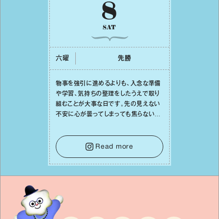
8
SAT
六曜
先勝
物事を強引に進めるよりも、⼊念な準備
や学習、気持ちの整理をしたうえで取り
組むことが⼤事な⽇です。先の⾒えない
不安に⼼が曇ってしまっても焦らない
で。意思を伝える⼯夫をしたり、あなた⾃
⾝や疲れていそうな⼈をいたわることに
時間を使いましょう。ここでしっかりとエ
Read more
ネルギーを蓄え、困難を乗り越える⼒に
変えましょう。