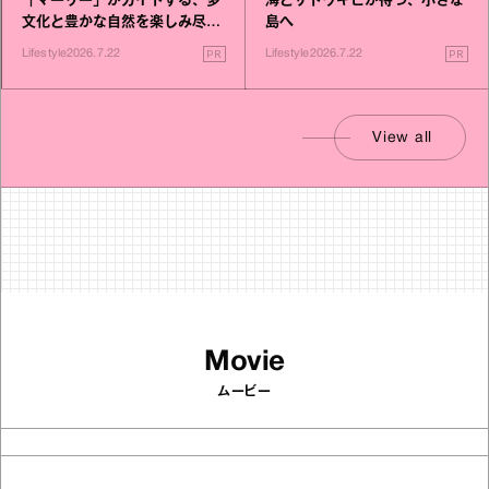
「マーリー」がガイドする、多
海とサトウキビが待つ、小さな
文化と豊かな自然を楽しみ尽く
島へ
す旅
PR
PR
Lifestyle
2026.7.22
Lifestyle
2026.7.22
View all
Movie
ムービー