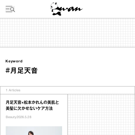
今日の暦
Keyword
#月足天音
1
Articles
月足天音×松本かれんの美肌と
美髪に欠かせないケア方法
Beauty
2026.5.28