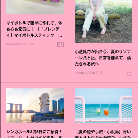
マイボトルで簡単に作れて、体
も心も元気に！ 《「ブレンデ
ィ」マイボトルスティック い
いこと毎日》シリーズが誕生
PR
Wellness
2026.7.27
小芝風花が出合う、夏のリゾナ
ーレ八ヶ岳。日常を離れて、満
たされる旅へ
PR
Lifestyle
2026.7.23
シンガポール3泊5日にご招待！
【夏の癒やし旅・小浜島】青い