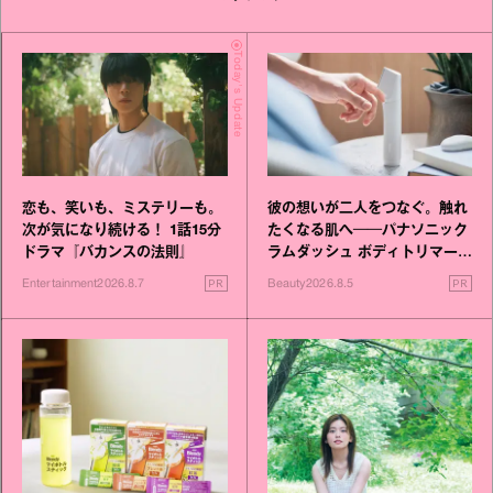
Today's Update
恋も、笑いも、ミステリーも。
彼の想いが二人をつなぐ。触れ
次が気になり続ける！ 1話15分
たくなる肌へ──パナソニック
ドラマ『バカンスの法則』
ラムダッシュ ボディトリマーが
進化！
PR
PR
Entertainment
2026.8.7
Beauty
2026.8.5