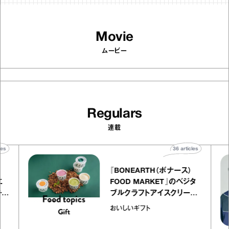
Movie
ムービー
Regulars
連載
rticles
36
articles
『BONEARTH（ボナース）
トリエ
FOOD MARKET』のベジタ
 キャ
ブルクラフトアイスクリーム
ico
｜真野知子の「おいしいギフ
おいしいギフト
ト」