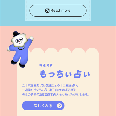
⾔葉に流されないよう、⼼にしっかりブ
レーキをかけること。この意識の切り替
Read more
えが、あなたに確かな安⼼感をもたらす
はずです。
毎週更新
五十六謀星もっちぃ先生による十二星座占い。
一週間をポジティブに過ごすためのお告げを、
先生の分身である星座案内人・もっちぃがお届けします。
詳しくみる