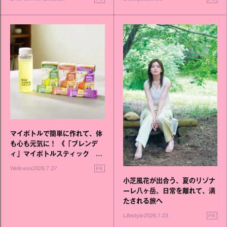
マイボトルで簡単に作れて、体
も心も元気に！ 《「ブレンデ
ィ」マイボトルスティック い
いこと毎日》シリーズが誕生
PR
Wellness
2026.7.27
小芝風花が出合う、夏のリゾナ
ーレ八ヶ岳。日常を離れて、満
たされる旅へ
PR
Lifestyle
2026.7.23