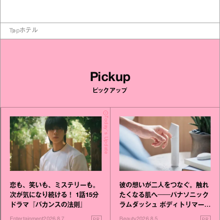
Top
ホテル
Pickup
ピックアップ
Today's Update
恋も、笑いも、ミステリーも。
彼の想いが二人をつなぐ。触れ
次が気になり続ける！ 1話15分
たくなる肌へ──パナソニック
ドラマ『バカンスの法則』
ラムダッシュ ボディトリマーが
進化！
PR
PR
Entertainment
2026.8.7
Beauty
2026.8.5