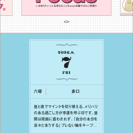
2026
.
8
.
7
FRI
六曜
⾚⼝
昼と夜でマインドを切り替える、メリハリ
のある過ごし⽅が幸運を呼ぶ⽇です。昼
間は周囲に惑わされず、「⾃分の本分を
淡々と全うする」ブレない軸をキープし
て。そして夜は、疲れや寂しさから⽢い