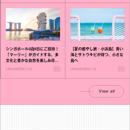
シンガポール3泊5日にご招待！
【夏の癒やし旅・小浜島】青い
「マーリー」がガイドする、多
海とサトウキビが待つ、小さな
文化と豊かな自然を楽しみ尽く
島へ
す旅
PR
PR
Lifestyle
2026.7.22
Lifestyle
2026.7.22
View all