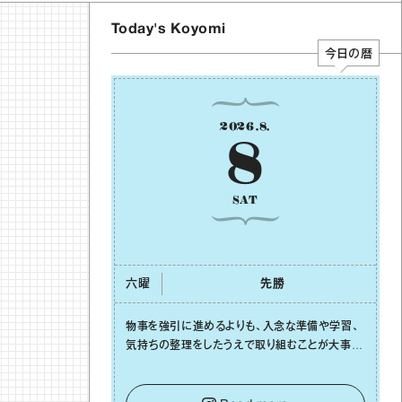
Today's Koyomi
今日の暦
2026
.
8
.
8
SAT
六曜
先勝
物事を強引に進めるよりも、⼊念な準備や学習、
気持ちの整理をしたうえで取り組むことが⼤事な
⽇です。先の⾒えない不安に⼼が曇ってしまって
も焦らないで。意思を伝える⼯夫をしたり、あなた