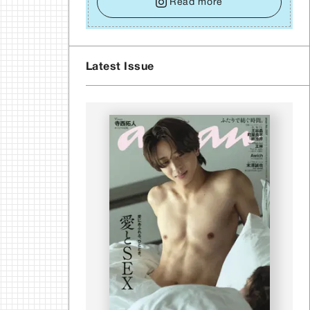
⾃⾝や疲れていそうな⼈をいたわることに時間
Read more
を使いましょう。ここでしっかりとエネルギーを蓄
え、困難を乗り越える⼒に変えましょう。
Latest Issue