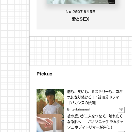
No.2507
8月5日
愛とSEX
Pickup
恋も、笑いも、ミステリーも。次が
気になり続ける！ 1話15分ドラマ
『バカンスの法則』
Entertainment
PR
彼の想いが二人をつなぐ。触れたく
なる肌へ──パナソニック ラムダッ
シュ ボディトリマーが進化！