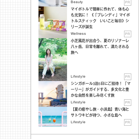
Beauty
PR
マイボトルで簡単に作れて、体も心
も元気に！ 《「ブレンディ」マイボ
トルスティック いいこと毎日》シ
リーズが誕生
Wellness
PR
小芝風花が出合う、夏のリゾナーレ
八ヶ岳。日常を離れて、満たされる
旅へ
Lifestyle
PR
シンガポール3泊5日にご招待！ 「マ
ーリー」がガイドする、多文化と豊
かな自然を楽しみ尽くす旅
Lifestyle
PR
【夏の癒やし旅・小浜島】青い海と
サトウキビが待つ、小さな島へ
Lifestyle
PR