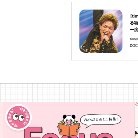
37
articles
【timelesz
U YAOYA（エビス ヤオヤ）』
る物語】原嘉
タタキ あけがらし｜宇賀
一度追わせ
ろ酔いおつまみ」
timelesz proj
つまみ
DOCUMENTA