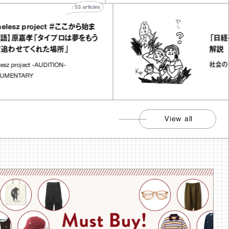
53
articles
 project ＃ここから始ま
「日経平均7
孝「タイプロは夢をもう
解説
てくれた場所」
社会のじかん
ect -AUDITION-
RY
View all