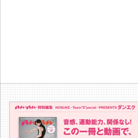
『YEBIS
の河内鴨の
なつみ「ほ
ほろ酔いお