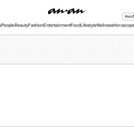
We
s
People
Beauty
Fashion
Entertainment
Food
Lifestyle
Wellness
Horoscop