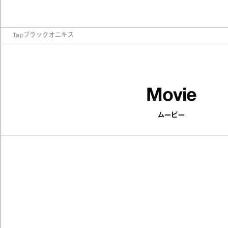
Top
ブラックオニキス
Movie
ムービー
502
articles
印象がパッと変わる！ 顔まわりを華
やかにするアクセサリーを集めまし
た
Antenna / Fashion