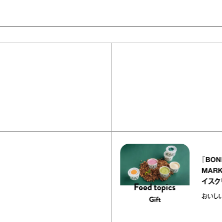
40
articles
『EQUALLY atelier NOLE（イクアリ
ー アトリエ ノーレ）』のミルクレープ
キャラメルバニーユほか｜chico
の“お菓子な宝物”
お菓子な宝物