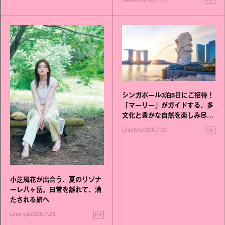
シンガポール3泊5日にご招待！
「マーリー」がガイドする、多
文化と豊かな自然を楽しみ尽く
す旅
PR
Lifestyle
2026.7.22
小芝風花が出合う、夏のリゾナ
ーレ八ヶ岳。日常を離れて、満
たされる旅へ
PR
Lifestyle
2026.7.23