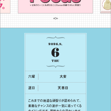
2026
.
8
.
6
THU
六曜
⼤安
選日
天恩⽇
これまでの地道な頑張りが認められて、
素敵なチャンスの波が⼀気に巡ってくる