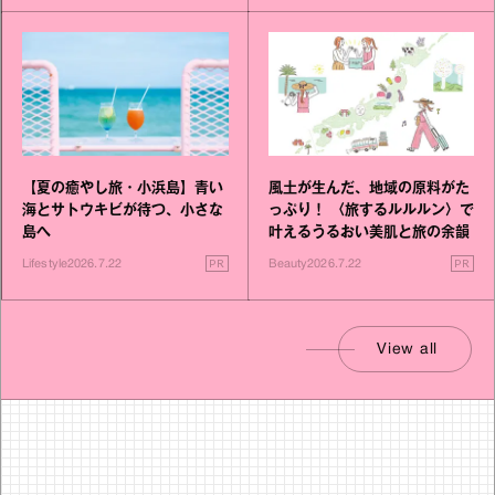
【夏の癒やし旅・小浜島】青い
風土が生んだ、地域の原料がた
海とサトウキビが待つ、小さな
っぷり！ 〈旅するルルルン〉で
島へ
叶えるうるおい美肌と旅の余韻
PR
PR
Lifestyle
2026.7.22
Beauty
2026.7.22
View all