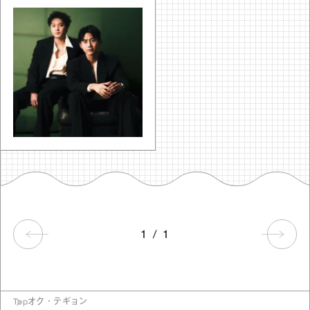
1
/
1
Top
オク・テギョン