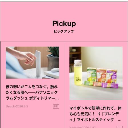
Pickup
ピックアップ
彼の想いが二人をつなぐ。触れ
たくなる肌へ──パナソニック
ラムダッシュ ボディトリマーが
進化！
PR
Beauty
2026.8.5
マイボトルで簡単に作れて、体
も心も元気に！ 《「ブレンデ
ィ」マイボトルスティック い
いこと毎日》シリーズが誕生
PR
Wellness
2026.7.27