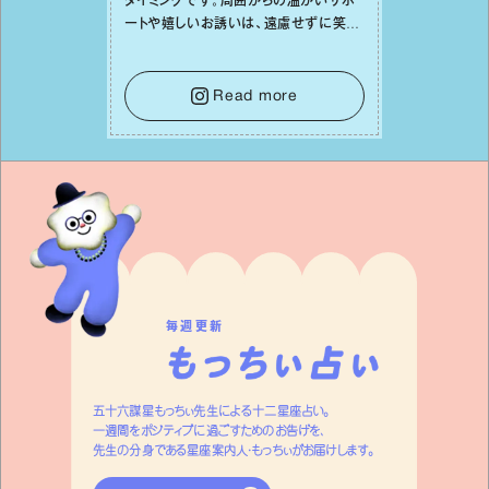
タイミングです。周囲からの温かいサポ
ートや嬉しいお誘いは、遠慮せずに笑顔
で受け取りましょう。みんなと⼀緒に幸
せになっていくイメージを持って⼀歩を
踏み出して。⼀⼈⼀⼈の良いところが混
Read more
ざり合い、ハッピーな未来が形作られて
いきます。
毎週更新
五十六謀星もっちぃ先生による十二星座占い。
一週間をポジティブに過ごすためのお告げを、
先生の分身である星座案内人・もっちぃがお届けします。