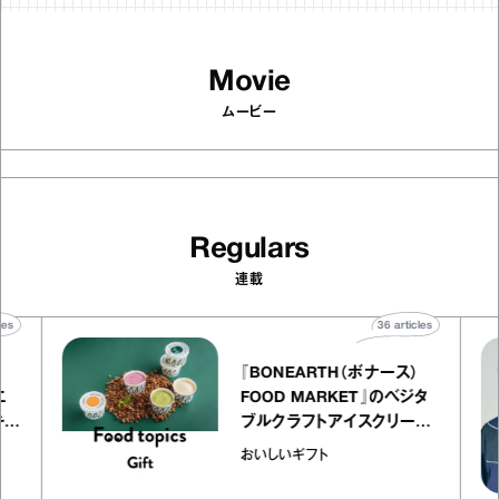
Movie
ムービー
Regulars
連載
rticles
36
articles
『BONEARTH（ボナース）
トリエ
FOOD MARKET』のベジタ
 キャ
ブルクラフトアイスクリーム
ico
｜真野知子の「おいしいギフ
おいしいギフト
ト」