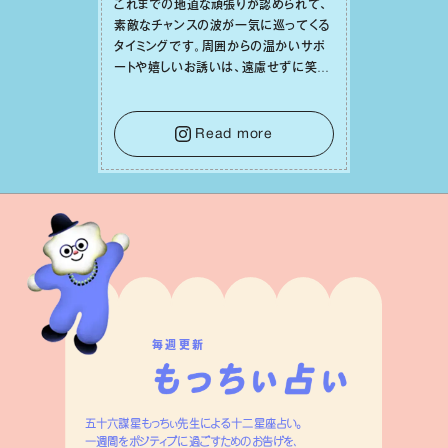
これまでの地道な頑張りが認められて、
素敵なチャンスの波が⼀気に巡ってくる
タイミングです。周囲からの温かいサポ
ートや嬉しいお誘いは、遠慮せずに笑顔
で受け取りましょう。みんなと⼀緒に幸
せになっていくイメージを持って⼀歩を
踏み出して。⼀⼈⼀⼈の良いところが混
Read more
ざり合い、ハッピーな未来が形作られて
いきます。
毎週更新
五十六謀星もっちぃ先生による十二星座占い。
一週間をポジティブに過ごすためのお告げを、