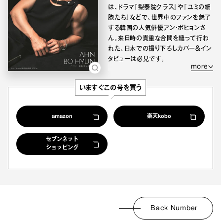
は、ドラマ『梨泰院クラス』や『ユミの細
胞たち』などで、世界中のファンを魅了
する韓国の人気俳優アン・ボヒョンさ
ん。来日時の貴重な合間を縫って行わ
れた、日本での撮り下ろしカバー＆イン
タビューは必見です。
more
いますぐこの号を買う
amazon
楽天kobo
セブンネット
ショッピング
Back Number