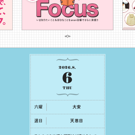
2026
.
8
.
6
THU
六曜
⼤安
選日
天恩⽇