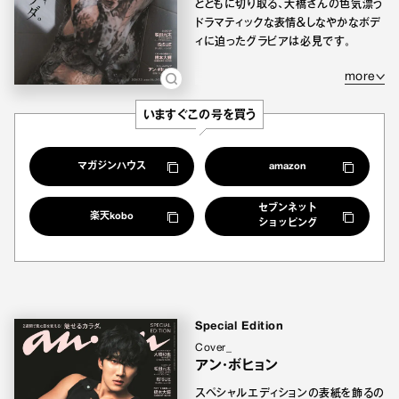
とともに切り取る、大橋さんの色気漂う
ドラマティックな表情＆しなやかなボデ
ィに迫ったグラビアは必見です。
more
いますぐこの号を買う
マガジンハウス
amazon
セブンネット
楽天kobo
ショッピング
Special Edition
Cover_
アン・ボヒョン
スペシャルエディションの表紙を飾るの