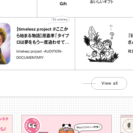
宝物
おいしいギフト
子な宝物”
ト」
53
articles
【timelesz project ＃ここか
「日
ら始まる物語】原嘉孝「タイプ
さん
ロは夢をもう一度追わせてく
れた場所」
社会
timelesz project -AUDITION-
DOCUMENTARY
View all