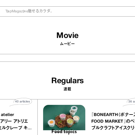
Top
Magazine
魅せるカラダ。
Movie
ムービー
Regulars
連載
40
articles
3
Y atelier
『BONEARTH（ボナ
イクアリー アトリエ
FOOD MARKET』
』のミルクレープ キャ
ブルクラフトアイス
ニーユほか｜chico
｜真野知子の「おい