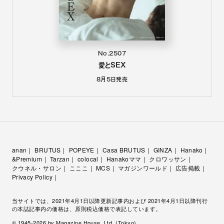
No.2507
愛とSEX
8月5日
発売
anan
BRUTUS
POPEYE
Casa BRUTUS
GINZA
Hanako
&Premium
Tarzan
colocal
Hanakoママ
クロワッサン
クウネル・サロン
こここ
MCS
マガジンワールド
広告掲載
Privacy Policy
当サイトでは、2021年4月1日以降更新記事内および 2021年4月1日以降刊行
の本誌記事内の価格は、原則税込価格で表記しています。
© 1945-
2026
by Magazine House, Ltd. (Tokyo)