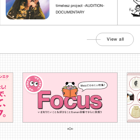
れた場所」
timelesz project -AUDITION-
DOCUMENTARY
View all