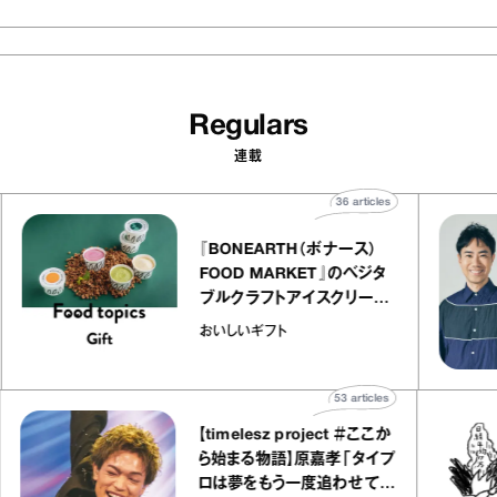
Regulars
連載
36
articles
『BONEARTH（ボナース）
FOOD MARKET』のベジタ
ャ
ブルクラフトアイスクリーム
o
｜真野知子の「おいしいギフ
おいしいギフト
ト」
53
articles
【timelesz project ＃ここか
ら始まる物語】原嘉孝「タイプ
ロは夢をもう一度追わせてく