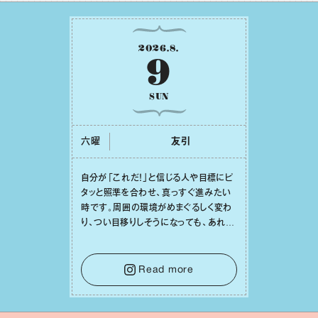
2026
.
8
.
9
SUN
六曜
友引
⾃分が「これだ！」と信じる⼈や⽬標にピ
タッと照準を合わせ、真っすぐ進みたい
時です。周囲の環境がめまぐるしく変わ
り、つい⽬移りしそうになっても、あれこ
れ迷う必要はありません。余計なノイズ
をそっと⼿放し、⽬の前のことに集中しま
しょう。そのブレない決意が、あなたにと
Read more
って有意義で安定した成果を引き寄せま
す。