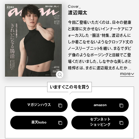
Cover_
渡辺翔太
今回ご登場いただくのは、日々の健康
と美容に欠かせないインナーケアにフ
ォーカスした “腸活”特集。渡辺さんに
しか着こなせないようなクロップド丈の
ノースリーブニットを纏い、まるでダビ
デ像のようなポージングと目線でご登
場くださいました。しなやかな美しさと
精悍さは、まさに渡辺翔太さんだから
more
こその彫刻美の麗しさです！
いますぐこの号を買う
マガジンハウス
amazon
セブンネット
楽天kobo
ショッピング