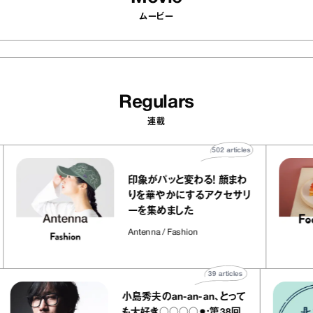
ムービー
Regulars
連載
s
502
articles
涼
印象がパッと変わる！ 顔まわ
シ
りを華やかにするアクセサリ
ーを集めました
Antenna / Fashion
39
articles
小島秀夫のan‐an‐an、とって
も大好き○○○○⚫︎:第38回