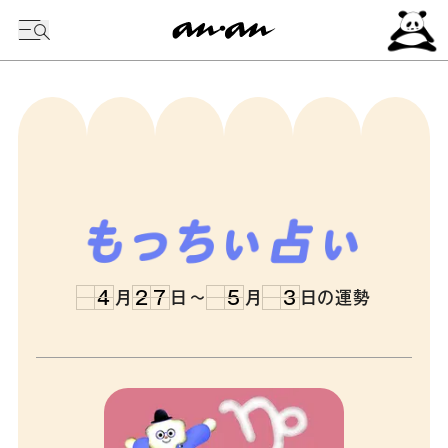
4
月
2
7
日
～
5
月
3
日の運勢
3
1
6
4
2
4
2
7
5
3