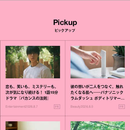
Pickup
ピックアップ
恋も、笑いも、ミステリーも。
彼の想いが二人をつなぐ。触れ
次が気になり続ける！ 1話15分
たくなる肌へ──パナソニック
ドラマ『バカンスの法則』
ラムダッシュ ボディトリマーが
進化！
PR
PR
Entertainment
2026.8.7
Beauty
2026.8.5