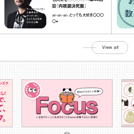
目『内視鏡決死圏』
an-an-an、とっても大好き〇〇〇
〇●
View all