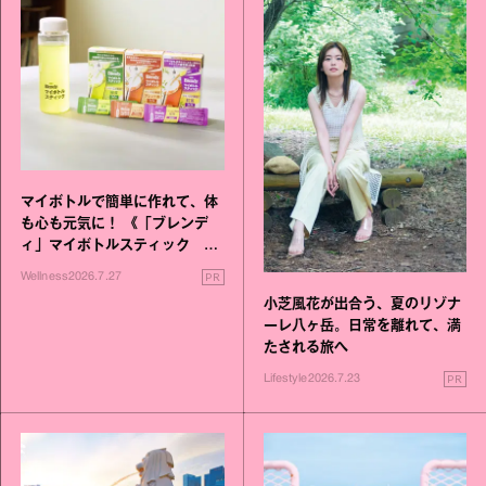
マイボトルで簡単に作れて、体
も心も元気に！ 《「ブレンデ
ィ」マイボトルスティック い
いこと毎日》シリーズが誕生
PR
Wellness
2026.7.27
小芝風花が出合う、夏のリゾナ
ーレ八ヶ岳。日常を離れて、満
たされる旅へ
PR
Lifestyle
2026.7.23