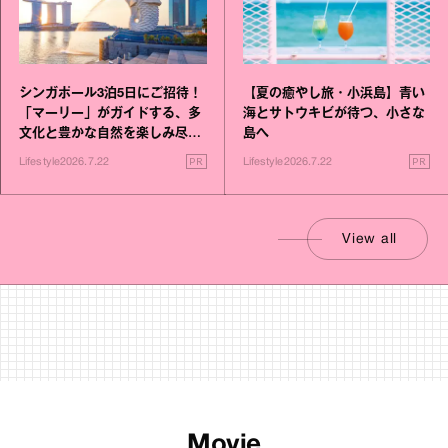
シンガポール3泊5日にご招待！
【夏の癒やし旅・小浜島】青い
「マーリー」がガイドする、多
海とサトウキビが待つ、小さな
文化と豊かな自然を楽しみ尽く
島へ
す旅
PR
PR
Lifestyle
2026.7.22
Lifestyle
2026.7.22
View all
Movie