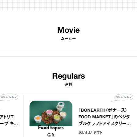
Movie
ムービー
Regulars
連載
40
articles
36
art
telier
『BONEARTH（ボナース
アリー アトリエ
FOOD MARKET』のベ
ミルクレープ キャ
ブルクラフトアイスクリ
ユほか｜chico
｜真野知子の「おいしい
おいしいギフト