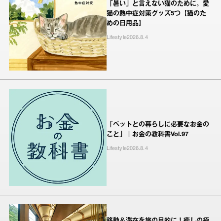
「暑い」と言えない猫のために。愛
猫の熱中症対策グッズ5つ【猫のた
めの日用品】
Lifestyle
2026.8.4
「ペットとの暮らしに必要なお金の
こと」｜お金の教科書Vol.97
Lifestyle
2026.8.4
移動＆滞在を旅の目的に！癒しの極