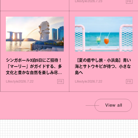
PR
Lifestyle
2026.7.23
シンガポール3泊5日にご招待！
【夏の癒やし旅・小浜島】青い
「マーリー」がガイドする、多
海とサトウキビが待つ、小さな
文化と豊かな自然を楽しみ尽く
島へ
す旅
PR
PR
Lifestyle
2026.7.22
Lifestyle
2026.7.22
View all