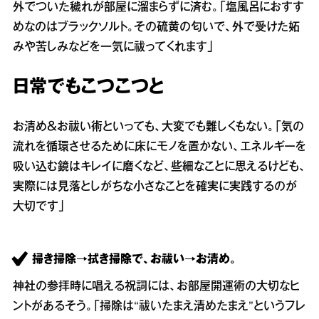
外でついた穢れが部屋に溜まらずに済む。「塩風呂におすす
めなのはブラックソルト。その硫黄の匂いで、外で受けた妬
みや苦しみなどを一気に祓ってくれます」
日常でもこつこつと
お清め＆お祓い術といっても、大変でも難しくもない。「気の
流れを循環させるために床にモノを置かない、エネルギーを
吸い込む鏡はキレイに磨くなど、些細なことに思えるけども、
実際には見落としがちな小さなことを確実に実践するのが
大切です」
掃き掃除→拭き掃除で、お祓い→お清め。
神社の参拝時に唱える祝詞には、お部屋開運術の大切なヒ
ントがあるそう。「掃除は“祓いたまえ清めたまえ”というフレ