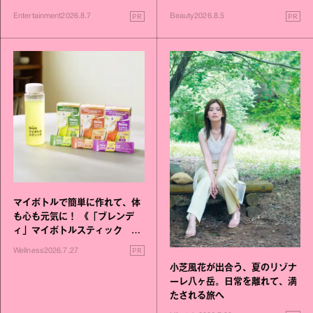
進化！
PR
PR
Entertainment
2026.8.7
Beauty
2026.8.5
マイボトルで簡単に作れて、体
も心も元気に！ 《「ブレンデ
ィ」マイボトルスティック い
いこと毎日》シリーズが誕生
PR
Wellness
2026.7.27
小芝風花が出合う、夏のリゾナ
ーレ八ヶ岳。日常を離れて、満
たされる旅へ