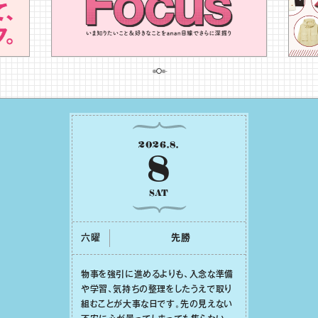
2026
.
8
.
8
SAT
六曜
先勝
物事を強引に進めるよりも、⼊念な準備
や学習、気持ちの整理をしたうえで取り
組むことが⼤事な⽇です。先の⾒えない