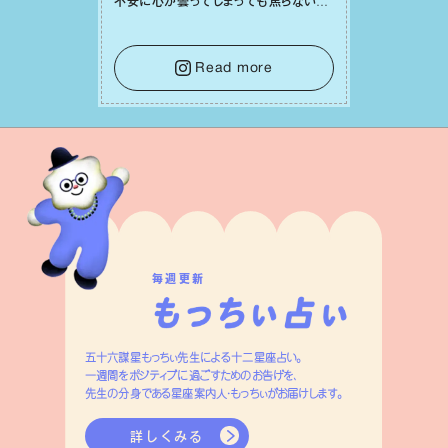
不安に⼼が曇ってしまっても焦らない
で。意思を伝える⼯夫をしたり、あなた⾃
⾝や疲れていそうな⼈をいたわることに
時間を使いましょう。ここでしっかりとエ
Read more
ネルギーを蓄え、困難を乗り越える⼒に
変えましょう。
毎週更新
五十六謀星もっちぃ先生による十二星座占い。
一週間をポジティブに過ごすためのお告げを、
先生の分身である星座案内人・もっちぃがお届けします。
詳しくみる