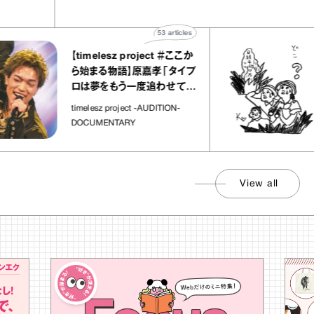
宝物”
ト」
53
articles
【timelesz project ＃ここか
ら始まる物語】原嘉孝「タイプ
ロは夢をもう一度追わせてく
れた場所」
timelesz project -AUDITION-
DOCUMENTARY
View all