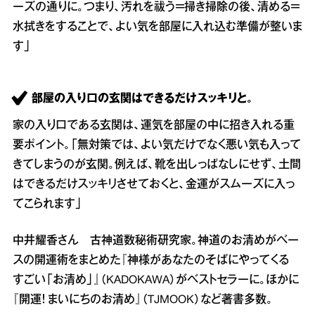
ーズの通りに。つまり、汚れを祓う＝掃き掃除の後、清める＝
水拭きをすることで、よい気を部屋に入れ込む準備が整いま
す」
部屋の入り口の玄関はできるだけスッキリと。
家の入り口である玄関は、運気を部屋の中に招き入れる重
要ポイント。「無対策では、よい気だけでなく悪い気も入って
きてしまうのが玄関。例えば、靴を出しっぱなしにせず、土間
はできるだけスッキリさせておくと、金運がスムーズに入っ
てこられます」
中井耀香さん 古神道数秘術研究家。神道のお清めがベー
スの開運術をまとめた『神様があなたのそばにやってくる
すごい「お清め」』（KADOKAWA）がベストセラーに。ほかに
『開運！ まいにちのお清め』（TJMOOK）など著書多数。