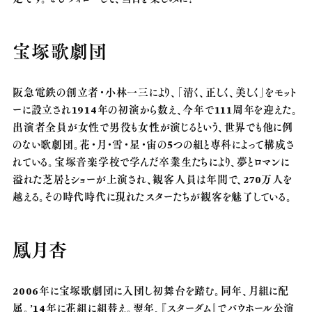
宝塚歌劇団
阪急電鉄の創立者・小林一三により、「清く、正しく、美しく」をモット
ーに設立され1914年の初演から数え、今年で111周年を迎えた。
出演者全員が女性で男役も女性が演じるという、世界でも他に例
のない歌劇団。花・月・雪・星・宙の5つの組と専科によって構成さ
れている。宝塚音楽学校で学んだ卒業生たちにより、夢とロマンに
溢れた芝居とショーが上演され、観客人員は年間で、270万人を
越える。その時代時代に現れたスターたちが観客を魅了している。
鳳月杏
2006年に宝塚歌劇団に入団し初舞台を踏む。同年、月組に配
属。’14年に花組に組替え。翌年、『スターダム』でバウホール公演