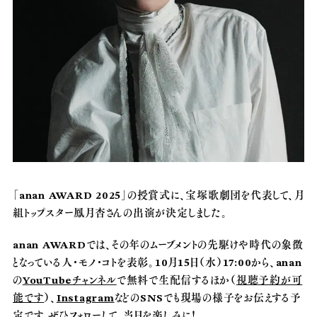
「anan AWARD 2025」の授賞式に、宝塚歌劇団を代表して、月
組トップスター鳳月杏さんの出演が決定しました。
anan AWARDでは、その年のムーブメントの先駆けや時代の象徴
となっている人・モノ・コトを表彰。10月15日（水）17:00から、anan
の
YouTubeチャンネル
で無料で生配信するほか（
視聴予約が可
能です
）、
Instagram
などのSNSでも現場の様子をお伝えする予
定です。ぜひフォローして、当日を楽しみに！